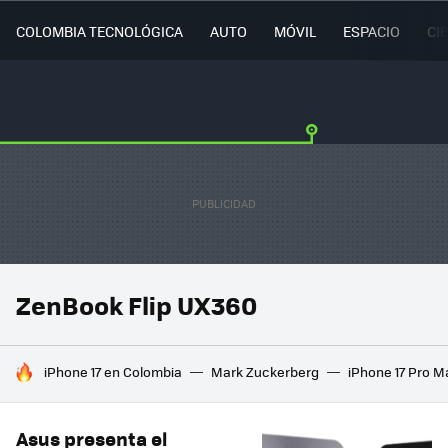
COLOMBIA TECNOLÓGICA
AUTO
MÓVIL
ESPACIO
CI
ZenBook Flip UX360
HOY SE HABLA DE
iPhone 17 en Colombia
Mark Zuckerberg
iPhone 17 Pro M
Asus presenta el