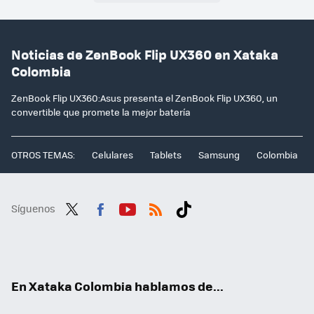
Noticias de ZenBook Flip UX360 en Xataka
Colombia
ZenBook Flip UX360:Asus presenta el ZenBook Flip UX360, un
convertible que promete la mejor batería
OTROS TEMAS:
Celulares
Tablets
Samsung
Colombia
Síguenos
Twit
Fac
You
RSS
Tikt
ter
ebo
tub
ok
ok
e
En Xataka Colombia hablamos de...