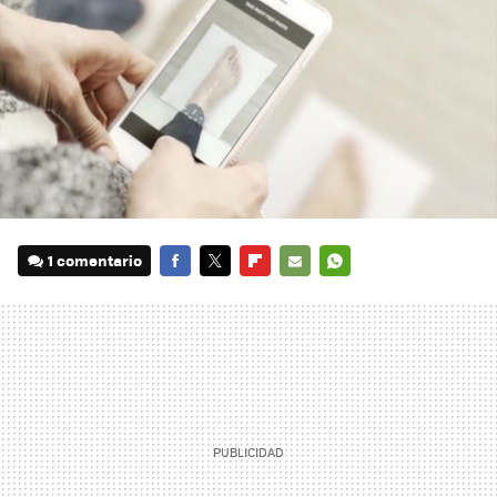
1 comentario
FACEBOOK
TWITTER
FLIPBOARD
E-
WHATSAPP
MAIL