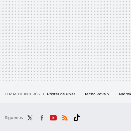
TEMAS DE INTERÉS
Póster de Pixar
Tecno Pova 5
Androi
Síguenos
Twit
Fac
You
RSS
Tikt