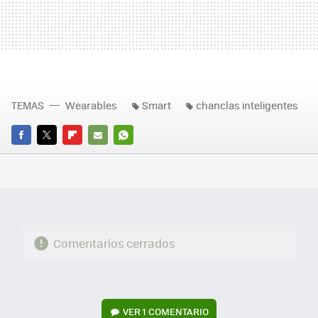
TEMAS
Wearables
Smart
chanclas inteligentes
FACEBOOK
TWITTER
FLIPBOARD
E-
WHATSAPP
MAIL
Comentarios cerrados
VER
1 COMENTARIO