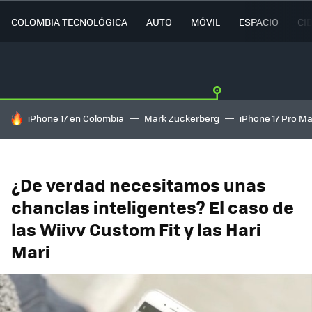
COLOMBIA TECNOLÓGICA
AUTO
MÓVIL
ESPACIO
CI
HOY SE HABLA DE
iPhone 17 en Colombia
Mark Zuckerberg
iPhone 17 Pro M
¿De verdad necesitamos unas
chanclas inteligentes? El caso de
las Wiivv Custom Fit y las Hari
Mari