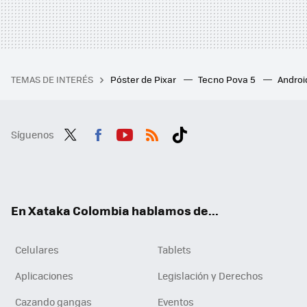
TEMAS DE INTERÉS
Póster de Pixar
Tecno Pova 5
Androi
Síguenos
Twit
Fac
You
RSS
Tikt
ter
ebo
tub
ok
ok
e
En Xataka Colombia hablamos de...
Celulares
Tablets
Aplicaciones
Legislación y Derechos
Cazando gangas
Eventos