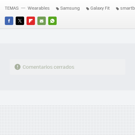
TEMAS
Wearables
Samsung
Galaxy Fit
smart
FACEBOOK
TWITTER
FLIPBOARD
E-
WHATSAPP
MAIL
Comentarios cerrados