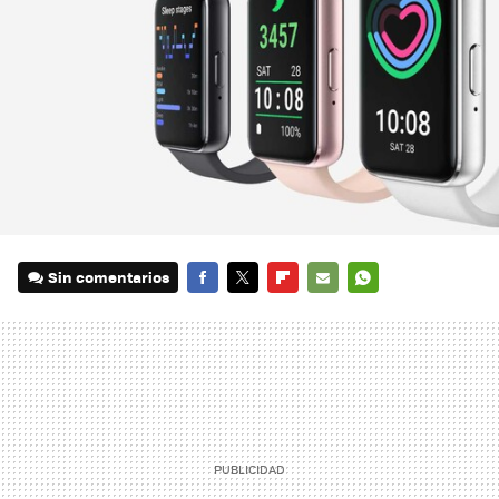
Sin comentarios
FACEBOOK
TWITTER
FLIPBOARD
E-
WHATSAPP
MAIL