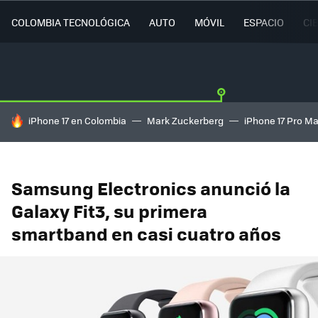
COLOMBIA TECNOLÓGICA
AUTO
MÓVIL
ESPACIO
CI
HOY SE HABLA DE
iPhone 17 en Colombia
Mark Zuckerberg
iPhone 17 Pro M
Samsung Electronics anunció la
Galaxy Fit3, su primera
smartband en casi cuatro años