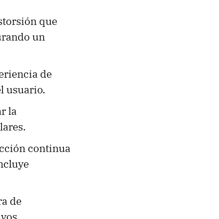
storsión que
gurando un
eriencia de
l usuario.
r la
lares.
ucción continua
incluye
ra de
ivos.