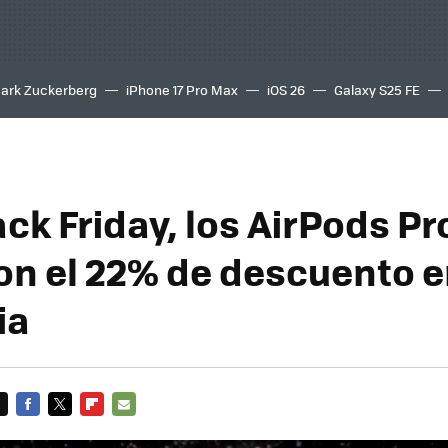
ark Zuckerberg
iPhone 17 Pro Max
iOS 26
Galaxy S25 FE
8K
ack Friday, los AirPods Pr
on el 22% de descuento 
ia
FACEBOOK
TWITTER
FLIPBOARD
E-