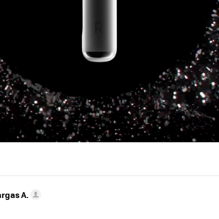
argas A.