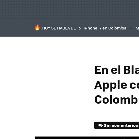
HOY SE HABLA DE
iPhone 17 en Colombia
M
inteligente
IA
TCL C
En el Bl
Apple c
Colomb
Sin comentarios