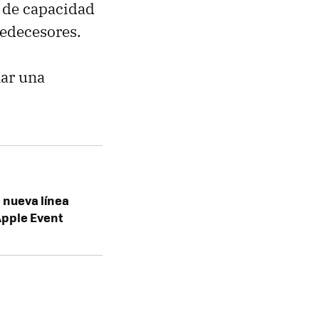
e de capacidad
edecesores.
nar una
a nueva línea
Apple Event