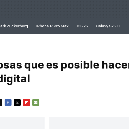
ark Zuckerberg
iPhone 17 Pro Max
iOS 26
Galaxy S25 FE
8K
osas que es posible hacer
igital
FACEBOOK
TWITTER
FLIPBOARD
E-
MAIL