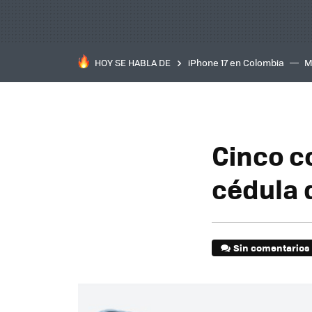
HOY SE HABLA DE
iPhone 17 en Colombia
M
inteligente
IA
TCL C
Cinco c
cédula d
Sin comentarios