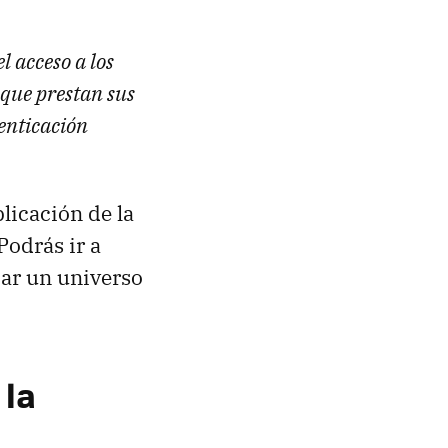
l acceso a los
 que prestan sus
tenticación
plicación de la
Podrás ir a
zar un universo
 la