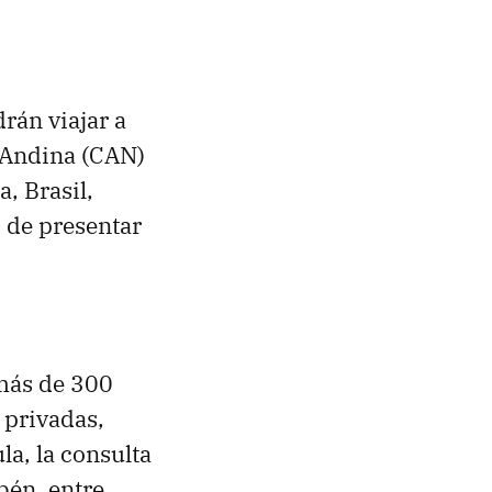
rán viajar a
 Andina (CAN)
, Brasil,
 de presentar
más de 300
 privadas,
la, la consulta
bén, entre