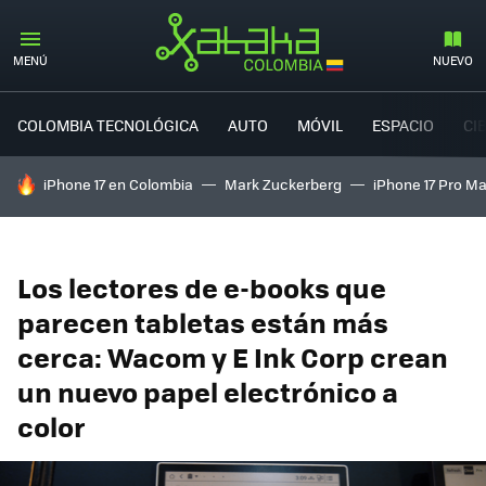
MENÚ
NUEVO
COLOMBIA TECNOLÓGICA
AUTO
MÓVIL
ESPACIO
CI
HOY SE HABLA DE
iPhone 17 en Colombia
Mark Zuckerberg
iPhone 17 Pro M
Los lectores de e-books que
parecen tabletas están más
cerca: Wacom y E Ink Corp crean
un nuevo papel electrónico a
color