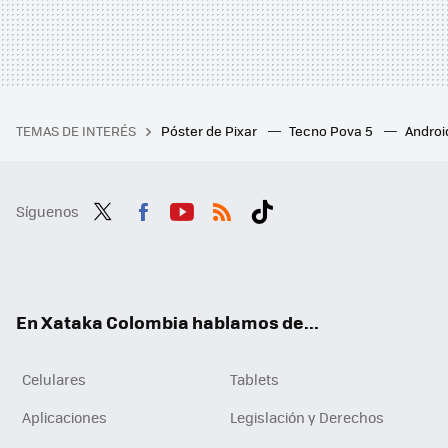
TEMAS DE INTERÉS
Póster de Pixar
Tecno Pova 5
Androi
Síguenos
Twit
Fac
You
RSS
Tikt
ter
ebo
tub
ok
ok
e
En Xataka Colombia hablamos de...
Celulares
Tablets
Aplicaciones
Legislación y Derechos