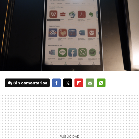
Sin comentarios
FACEBOOK
TWITTER
FLIPBOARD
E-
WHATSAPP
MAIL