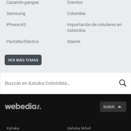
Cazando gangas
Eventos
Samsung
Colombia
iPhone 6S
Importación de celulares en
Colombia
Pantalla Elástica
Xiaomi
VER MÁS TEMAS
BUSCA
SUBIR
Xataka
Xataka Móvil