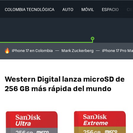
COLOMBIA TECNOLÓGICA
AUTO
MÓVIL
ESPACIO
CI
HOY SE HABLA DE
iPhone 17 en Colombia
Mark Zuckerberg
iPhone 17 Pro M
Western Digital lanza microSD de
256 GB más rápida del mundo