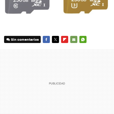
Sin comentarios
FACEBOOK
TWITTER
FLIPBOARD
E-
WHATSAPP
MAIL