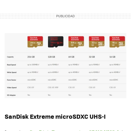
SanDisk Extreme microSDXC UHS-I