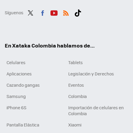
Síguenos
Twit
Fac
You
RSS
Tikt
ter
ebo
tub
ok
ok
e
En Xataka Colombia hablamos de...
Celulares
Tablets
Aplicaciones
Legislación y Derechos
Cazando gangas
Eventos
Samsung
Colombia
iPhone 6S
Importación de celulares en
Colombia
Pantalla Elástica
Xiaomi