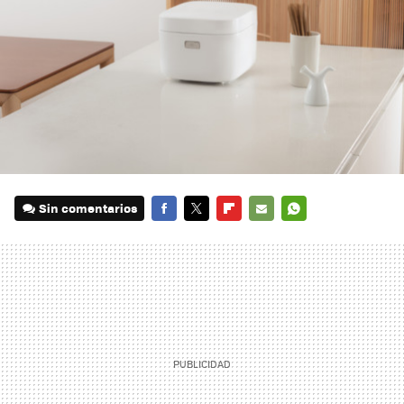
Sin comentarios
FACEBOOK
TWITTER
FLIPBOARD
E-
WHATSAPP
MAIL