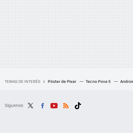
TEMAS DE INTERÉS
Póster de Pixar
Tecno Pova 5
Androi
Síguenos
Twit
Fac
You
RSS
Tikt
ter
ebo
tub
ok
ok
e