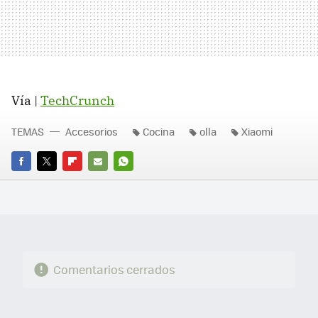
Vía |
TechCrunch
TEMAS
Accesorios
Cocina
olla
Xiaomi
FACEBOOK
TWITTER
FLIPBOARD
E-
WHATSAPP
MAIL
Comentarios cerrados