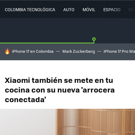
COLOMBIA TECNOLÓGICA
AUTO
MÓVIL
ESPACIO
CI
HOY SE HABLA DE
iPhone 17 en Colombia
Mark Zuckerberg
iPhone 17 Pro M
Xiaomi también se mete en tu
cocina con su nueva 'arrocera
conectada'