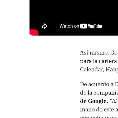
Así mismo, Goo
para la carter
Calendar, Hang
De acuerdo a D
de la compañí
de Google
.
“El
mano de este 
con ocho nuev