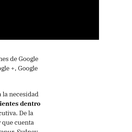
nes de Google
gle +, Google
a la necesidad
lientes dentro
cutiva. De la
r que cuenta
apur, Sydney,