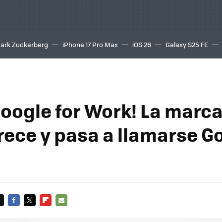
ark Zuckerberg
iPhone 17 Pro Max
iOS 26
Galaxy S25 FE
8K
Google for Work! La marc
ece y pasa a llamarse G
FACEBOOK
TWITTER
FLIPBOARD
E-