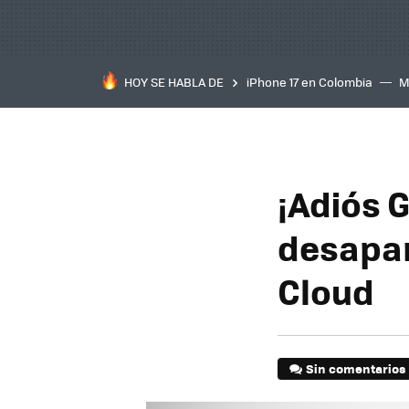
HOY SE HABLA DE
iPhone 17 en Colombia
M
inteligente
IA
TCL C
¡Adiós 
desapar
Cloud
Sin comentarios