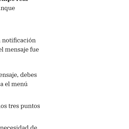
aunque
 notificación
el mensaje fue
ensaje, debes
ca el menú
los tres puntos
 necesidad de