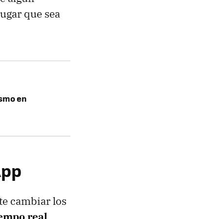
lugar que sea
ismo en
App
te cambiar los
iempo real