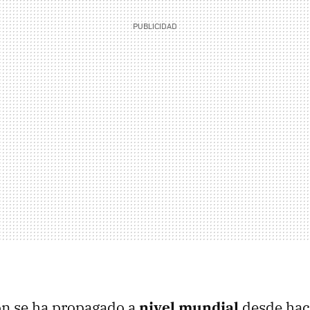
ón se ha propagado a
nivel mundial
desde hac