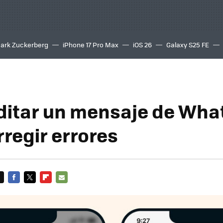
ark Zuckerberg
iPhone 17 Pro Max
iOS 26
Galaxy S25 FE
8K
itar un mensaje de Wh
rregir errores
FACEBOOK
TWITTER
FLIPBOARD
E-
MAIL