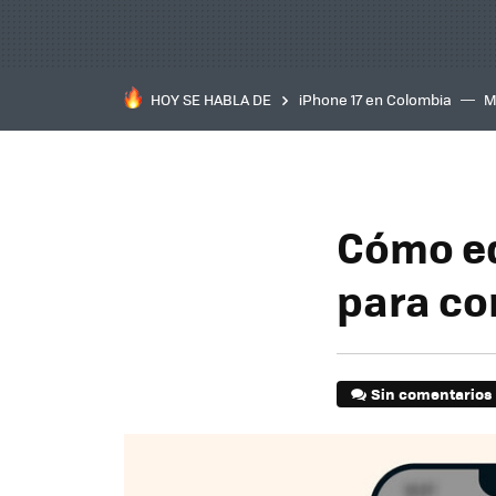
HOY SE HABLA DE
iPhone 17 en Colombia
M
inteligente
IA
TCL C
Cómo ed
para co
Sin comentarios