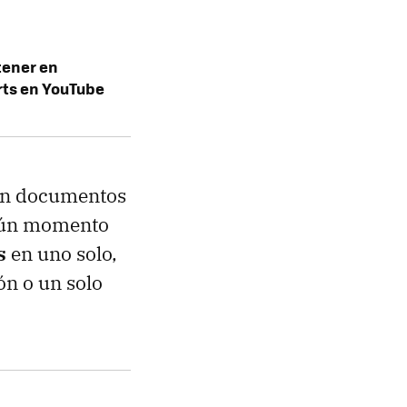
tener en
rts en YouTube
con documentos
lgún momento
s
en uno solo,
ón o un solo