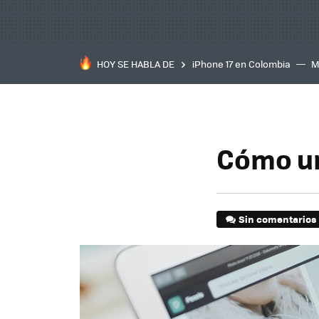
HOY SE HABLA DE
iPhone 17 en Colombia
M
inteligente
IA
TCL C
Cómo un
Sin comentarios