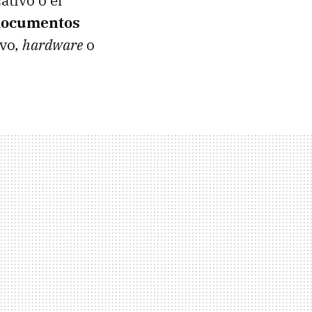
 documentos
ivo,
hardware
o