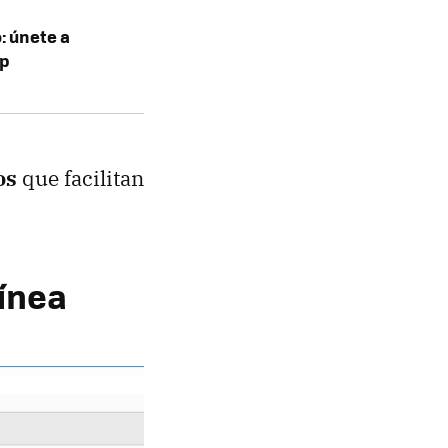
: únete a
pp
os
que facilitan
ínea