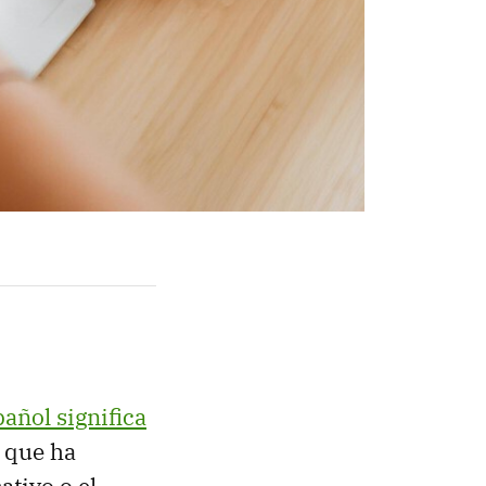
pañol significa
o que ha
tivo o el