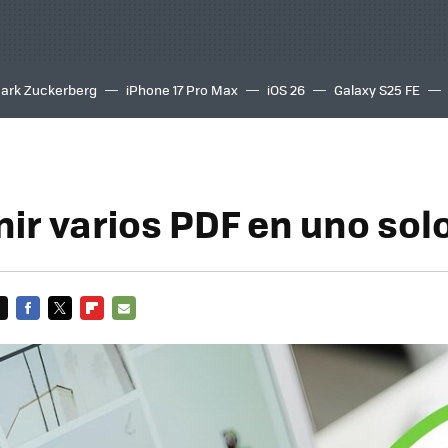
ark Zuckerberg
iPhone 17 Pro Max
iOS 26
Galaxy S25 FE
8K
ir varios PDF en uno sol
FACEBOOK
TWITTER
FLIPBOARD
E-
MAIL