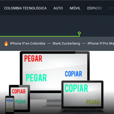
COLOMBIA TECNOLÓGICA
AUTO
MÓVIL
ESPACIO
CI
HOY SE HABLA DE
iPhone 17 en Colombia
Mark Zuckerberg
iPhone 17 Pro M