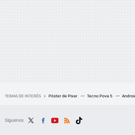
TEMAS DE INTERÉS
Póster de Pixar
Tecno Pova 5
Androi
Síguenos
Twit
Fac
You
RSS
Tikt