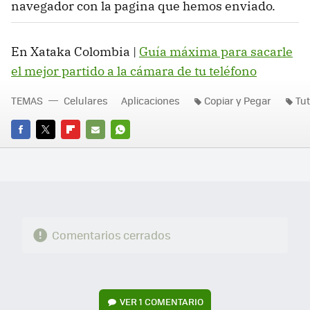
navegador con la pagina que hemos enviado.
En Xataka Colombia |
Guía máxima para sacarle
el mejor partido a la cámara de tu teléfono
TEMAS
Celulares
Aplicaciones
Copiar y Pegar
Tut
FACEBOOK
TWITTER
FLIPBOARD
E-
WHATSAPP
MAIL
Comentarios cerrados
VER
1 COMENTARIO