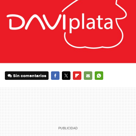
Sin comentarios
FACEBOOK
TWITTER
FLIPBOARD
E-
WHATSAPP
MAIL