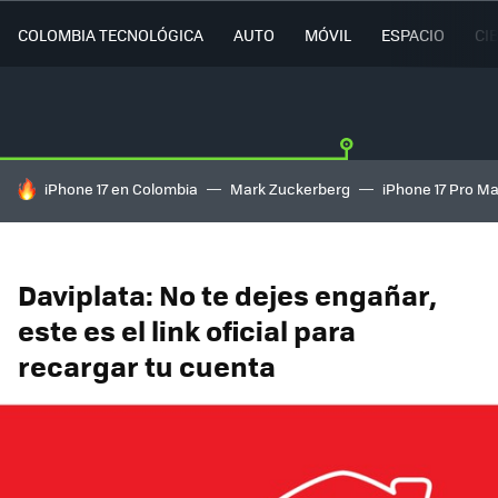
COLOMBIA TECNOLÓGICA
AUTO
MÓVIL
ESPACIO
CI
HOY SE HABLA DE
iPhone 17 en Colombia
Mark Zuckerberg
iPhone 17 Pro M
Daviplata: No te dejes engañar,
este es el link oficial para
recargar tu cuenta