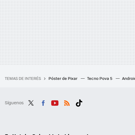
TEMAS DE INTERÉS
Póster de Pixar
Tecno Pova 5
Androi
Síguenos
Twit
Fac
You
RSS
Tikt
ter
ebo
tub
ok
ok
e