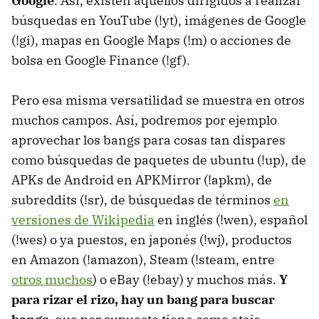
Google
. Así, existen aquellos dirigidos a realizar
búsquedas en YouTube (!yt), imágenes de Google
(!gi), mapas en Google Maps (!m) o acciones de
bolsa en Google Finance (!gf).
Pero esa misma versatilidad se muestra en otros
muchos campos. Así, podremos por ejemplo
aprovechar los bangs para cosas tan dispares
como búsquedas de paquetes de ubuntu (!up), de
APKs de Android en APKMirror (!apkm), de
subreddits (!sr), de búsquedas de términos
en
versiones de Wikipedia
en inglés (!wen), español
(!wes) o ya puestos, en japonés (!wj), productos
en Amazon (!amazon), Steam (!steam, entre
otros muchos
) o eBay (!ebay) y muchos más.
Y
para rizar el rizo, hay un bang para buscar