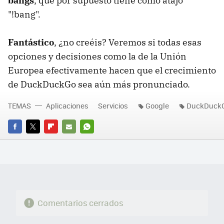
bangs
, que por supuesto tiene como atajo
"!bang".
Fantástico
, ¿no creéis? Veremos si todas esas
opciones y decisiones como la de la Unión
Europea efectivamente hacen que el crecimiento
de DuckDuckGo sea aún más pronunciado.
TEMAS
Aplicaciones
Servicios
Google
DuckDuck
FACEBOOK
TWITTER
FLIPBOARD
E-
WHATSAPP
MAIL
Comentarios cerrados