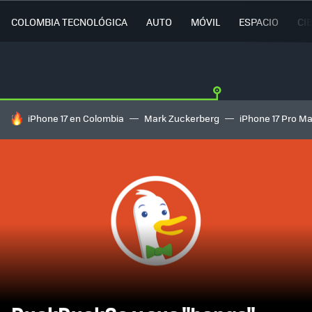
COLOMBIA TECNOLÓGICA
AUTO
MÓVIL
ESPACIO
CI
HOY SE HABLA DE
iPhone 17 en Colombia
Mark Zuckerberg
iPhone 17 Pro M