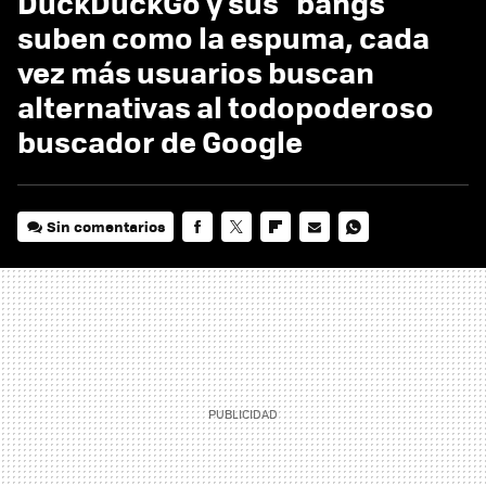
DuckDuckGo y sus "bangs"
suben como la espuma, cada
vez más usuarios buscan
alternativas al todopoderoso
buscador de Google
Sin comentarios
FACEBOOK
TWITTER
FLIPBOARD
E-
WHATSAPP
MAIL