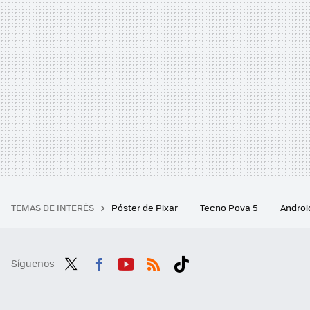
TEMAS DE INTERÉS
Póster de Pixar
Tecno Pova 5
Androi
Síguenos
Twit
Fac
You
RSS
Tikt
ter
ebo
tub
ok