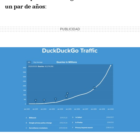
un par de años
: