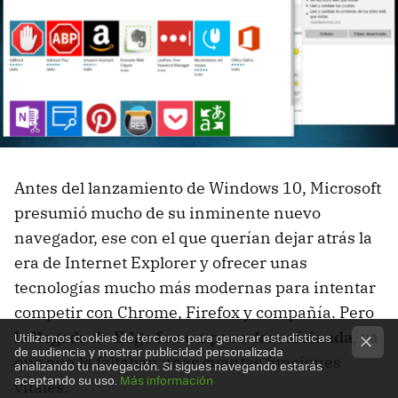
Antes del lanzamiento de Windows 10, Microsoft
presumió mucho de su inminente nuevo
navegador, ese con el que querían dejar atrás la
era de Internet Explorer y ofrecer unas
tecnologías mucho más modernas para intentar
competir con Chrome, Firefox y compañía. Pero
la llegada de Edge fue un poco descafeinada
, ya
Utilizamos cookies de terceros para generar estadísticas
de audiencia y mostrar publicidad personalizada
que aún le faltaban unas cuantas funciones
analizando tu navegación. Si sigues navegando estarás
aceptando su uso.
Más información
vitales.