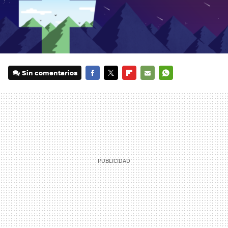
Sin comentarios
FACEBOOK
TWITTER
FLIPBOARD
E-
WHATSAPP
MAIL