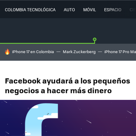
COLOMBIA TECNOLÓGICA
AUTO
MÓVIL
ESPACIO
CI
HOY SE HABLA DE
iPhone 17 en Colombia
Mark Zuckerberg
iPhone 17 Pro M
Facebook ayudará a los pequeños
negocios a hacer más dinero