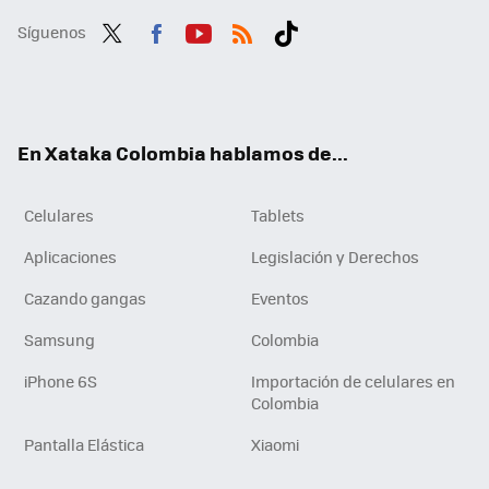
Síguenos
Twit
Fac
You
RSS
Tikt
ter
ebo
tub
ok
ok
e
En Xataka Colombia hablamos de...
Celulares
Tablets
Aplicaciones
Legislación y Derechos
Cazando gangas
Eventos
Samsung
Colombia
iPhone 6S
Importación de celulares en
Colombia
Pantalla Elástica
Xiaomi