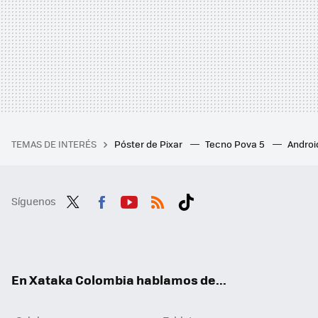
TEMAS DE INTERÉS
Póster de Pixar
Tecno Pova 5
Androi
Síguenos
Twit
Fac
You
RSS
Tikt
ter
ebo
tub
ok
ok
e
En Xataka Colombia hablamos de...