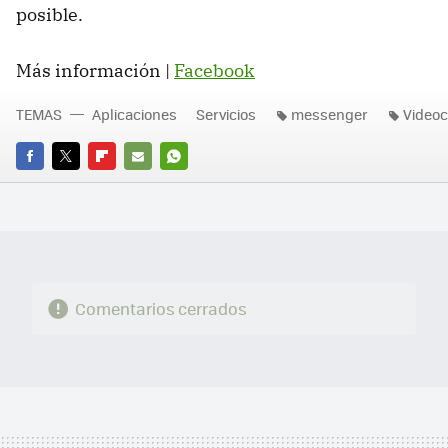
posible.
Más información |
Facebook
TEMAS
Aplicaciones
Servicios
messenger
Videoc
FACEBOOK
TWITTER
FLIPBOARD
E-
WHATSAPP
MAIL
Comentarios cerrados