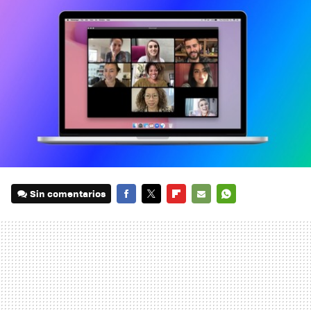
Sin comentarios
FACEBOOK
TWITTER
FLIPBOARD
E-
WHATSAPP
MAIL