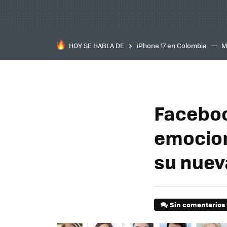
HOY SE HABLA DE
iPhone 17 en Colombia
M
inteligente
IA
TCL C
Faceboo
emocione
su nuev
Sin comentarios