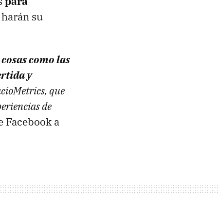
s
para
 harán su
y
cosas como las
rtida y
acioMetrics, que
periencias de
de Facebook a