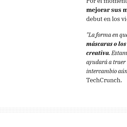
Por el momento
mejorar sus 
debut en los v
"La forma en qu
máscaras o los
creativa
. Estam
ayudará a traer m
intercambio aún
TechCrunch.