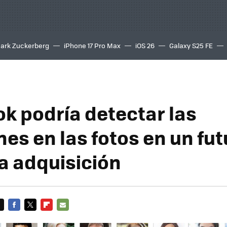
ark Zuckerberg
iPhone 17 Pro Max
iOS 26
Galaxy S25 FE
8K
k podría detectar las
s en las fotos en un fut
a adquisición
FACEBOOK
TWITTER
FLIPBOARD
E-