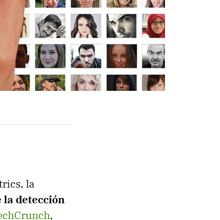
rics, la
 la detección
TechCrunch
,