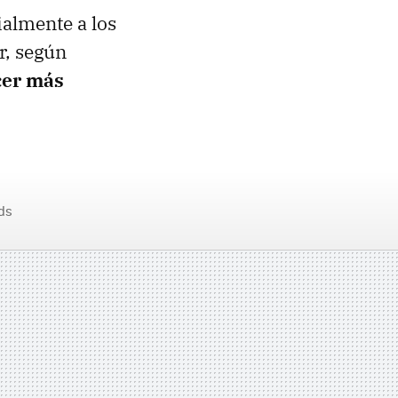
ialmente a los
r, según
cer más
ds