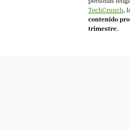
personas tenga
TechCrunch
, 
contenido pro
trimestre
.