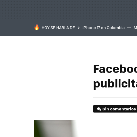
HOY SE HABLA DE
iPhone 17 en Colombia
M
inteligente
IA
TCL C
Faceboo
publici
Sin comentarios