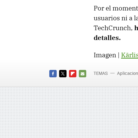
Por el momento
usuarios ni a 
TechCrunch,
h
detalles.
Imagen |
Kārli
TEMAS
Aplicacio
FACEBOOK
TWITTER
FLIPBOARD
E-
MAIL