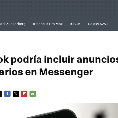
ark Zuckerberg
iPhone 17 Pro Max
iOS 26
Galaxy S25 FE
8K
k podría incluir anuncio
tarios en Messenger
FACEBOOK
TWITTER
FLIPBOARD
E-
MAIL