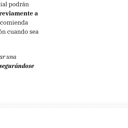
cial podrán
previamente a
recomienda
ión cuando sea
ear una
segurándose