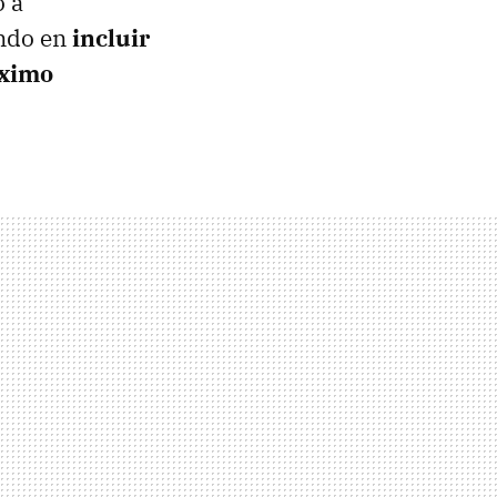
o a
ando en
incluir
óximo