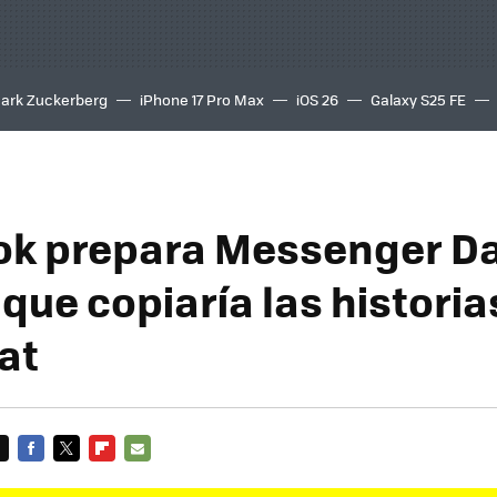
ark Zuckerberg
iPhone 17 Pro Max
iOS 26
Galaxy S25 FE
8K
k prepara Messenger Day
que copiaría las historia
at
FACEBOOK
TWITTER
FLIPBOARD
E-