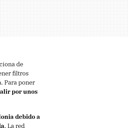
ciona de
ner filtros
a. Para poner
alir por unos
lonia debido a
da
. La red