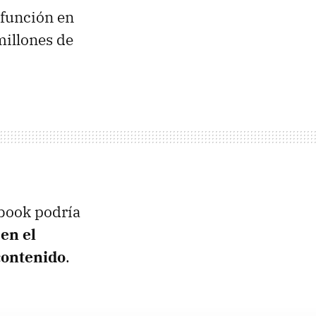
 función en
millones de
ebook podría
en el
contenido
.