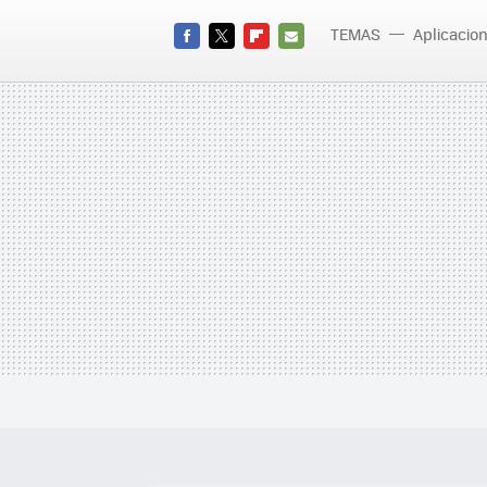
TEMAS
Aplicacio
FACEBOOK
TWITTER
FLIPBOARD
E-
MAIL