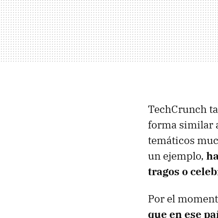
TechCrunch ta
forma similar a
temáticos much
un ejemplo,
ha
tragos o celeb
Por el moment
que en ese pa