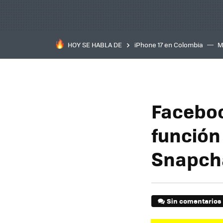
HOY SE HABLA DE
iPhone 17 en Colombia
M
inteligente
IA
TCL C
Faceboo
función 
Snapch
Sin comentarios