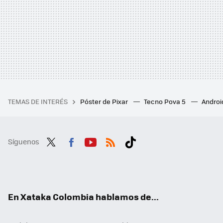
TEMAS DE INTERÉS
Póster de Pixar
Tecno Pova 5
Androi
Síguenos
Twit
Fac
You
RSS
Tikt
ter
ebo
tub
ok
ok
e
En Xataka Colombia hablamos de...