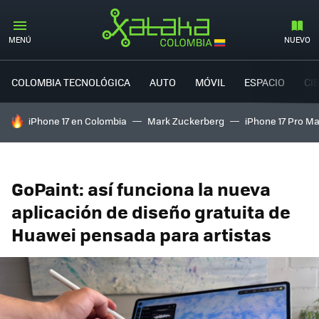
MENÚ
NUEVO
COLOMBIA TECNOLÓGICA
AUTO
MÓVIL
ESPACIO
CI
HOY SE HABLA DE
iPhone 17 en Colombia
Mark Zuckerberg
iPhone 17 Pro M
GoPaint: así funciona la nueva
aplicación de diseño gratuita de
Huawei pensada para artistas