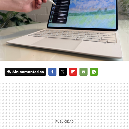
Sin comentarios
FACEBOOK
TWITTER
FLIPBOARD
E-
WHATSAPP
MAIL