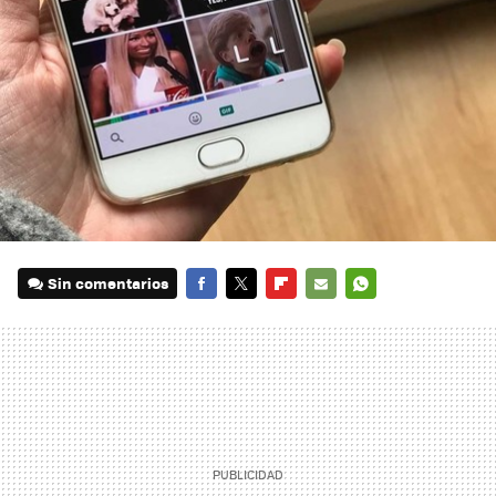
Sin comentarios
FACEBOOK
TWITTER
FLIPBOARD
E-
WHATSAPP
MAIL