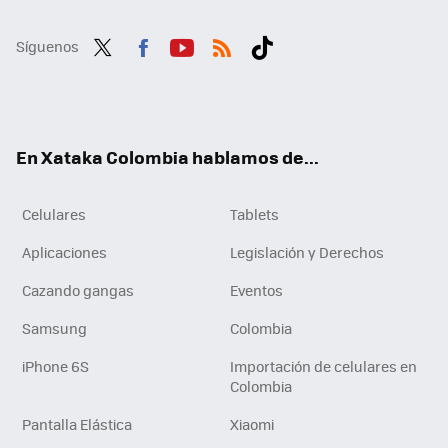
Síguenos
Twit
Fac
You
RSS
Tikt
ter
ebo
tub
ok
ok
e
En Xataka Colombia hablamos de...
Celulares
Tablets
Aplicaciones
Legislación y Derechos
Cazando gangas
Eventos
Samsung
Colombia
iPhone 6S
Importación de celulares en
Colombia
Pantalla Elástica
Xiaomi