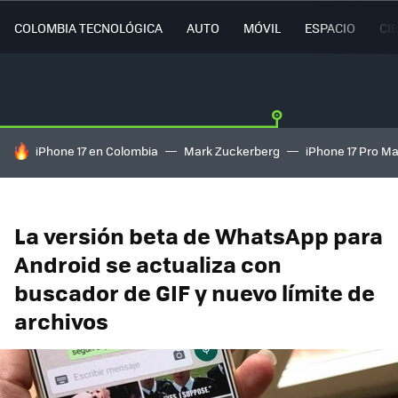
COLOMBIA TECNOLÓGICA
AUTO
MÓVIL
ESPACIO
CI
HOY SE HABLA DE
iPhone 17 en Colombia
Mark Zuckerberg
iPhone 17 Pro M
La versión beta de WhatsApp para
Android se actualiza con
buscador de GIF y nuevo límite de
archivos