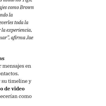
najes como Brown
endo la
cerles toda la
 la experiencia,
uar”, afirma Jae
as
ir mensajes en
ontactos.
 su timeline y
o de video
necerían como