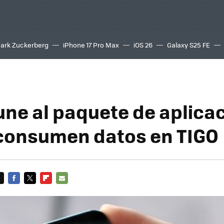
ark Zuckerberg
iPhone 17 Pro Max
iOS 26
Galaxy S25 FE
8K
 une al paquete de aplica
consumen datos en TIGO
FACEBOOK
TWITTER
FLIPBOARD
E-
MAIL