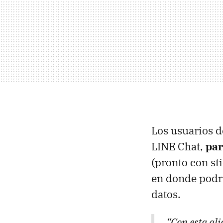
Los usuarios 
LINE Chat,
par
(pronto con st
en donde podrá
datos.
“Con esta al