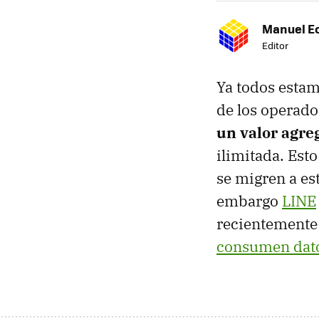
Manuel E
Editor
Ya todos estam
de los operado
un valor agr
ilimitada. Est
se migren a es
embargo
LINE
recientement
consumen dat