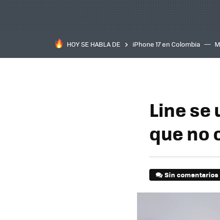
HOY SE HABLA DE
iPhone 17 en Colombia
M
inteligente
IA
TCL C
Line se
que no 
Sin comentarios