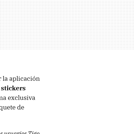
 la aplicación
 stickers
ma exclusiva
quete de
s usuarios Tigo,