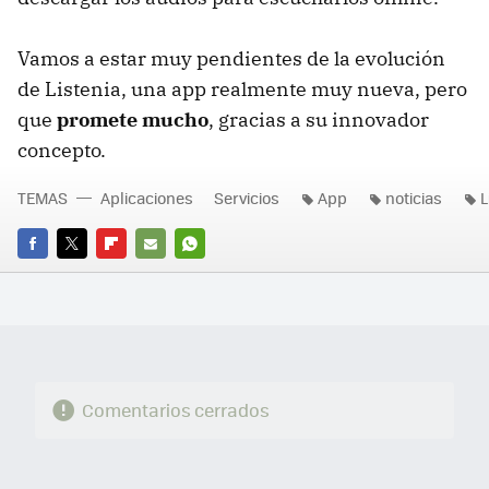
Vamos a estar muy pendientes de la evolución
de Listenia, una app realmente muy nueva, pero
que
promete mucho
, gracias a su innovador
concepto.
TEMAS
Aplicaciones
Servicios
App
noticias
L
FACEBOOK
TWITTER
FLIPBOARD
E-
WHATSAPP
MAIL
Comentarios cerrados