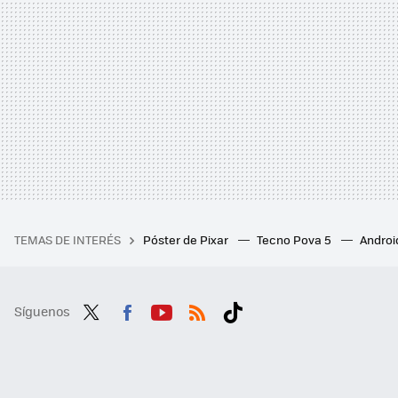
TEMAS DE INTERÉS
Póster de Pixar
Tecno Pova 5
Androi
Síguenos
Twit
Fac
You
RSS
Tikt
ter
ebo
tub
ok
ok
e