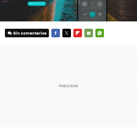
Sin comentarios
FACEBOOK
TWITTER
FLIPBOARD
E-
WHATSAPP
MAIL