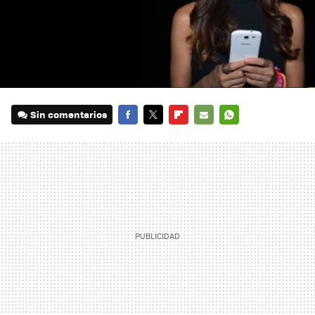
Sin comentarios
FACEBOOK
TWITTER
FLIPBOARD
E-
WHATSAPP
MAIL