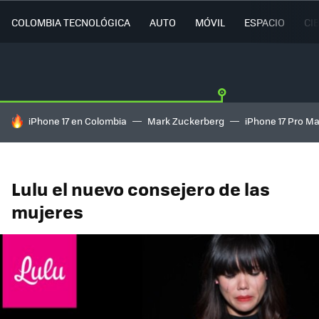
COLOMBIA TECNOLÓGICA
AUTO
MÓVIL
ESPACIO
CI
HOY SE HABLA DE
iPhone 17 en Colombia
Mark Zuckerberg
iPhone 17 Pro M
Lulu el nuevo consejero de las
mujeres