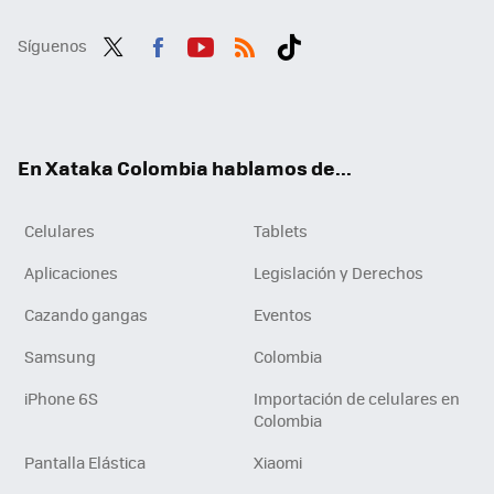
Síguenos
Twit
Fac
You
RSS
Tikt
ter
ebo
tub
ok
ok
e
En Xataka Colombia hablamos de...
Celulares
Tablets
Aplicaciones
Legislación y Derechos
Cazando gangas
Eventos
Samsung
Colombia
iPhone 6S
Importación de celulares en
Colombia
Pantalla Elástica
Xiaomi