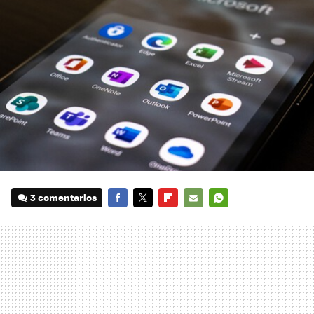
3 comentarios
FACEBOOK
TWITTER
FLIPBOARD
E-
WHATSAPP
MAIL