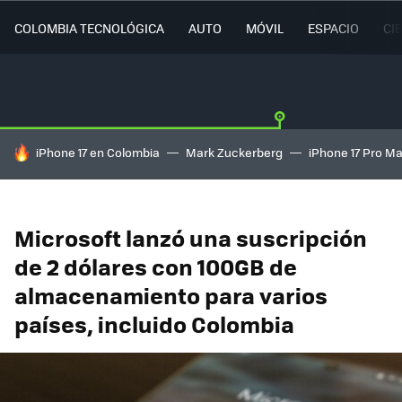
COLOMBIA TECNOLÓGICA
AUTO
MÓVIL
ESPACIO
CI
HOY SE HABLA DE
iPhone 17 en Colombia
Mark Zuckerberg
iPhone 17 Pro M
Microsoft lanzó una suscripción
de 2 dólares con 100GB de
almacenamiento para varios
países, incluido Colombia