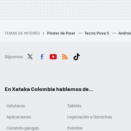
TEMAS DE INTERÉS
Póster de Pixar
Tecno Pova 5
Androi
Síguenos
Twit
Fac
You
RSS
Tikt
ter
ebo
tub
ok
ok
e
En Xataka Colombia hablamos de...
Celulares
Tablets
Aplicaciones
Legislación y Derechos
Cazando gangas
Eventos