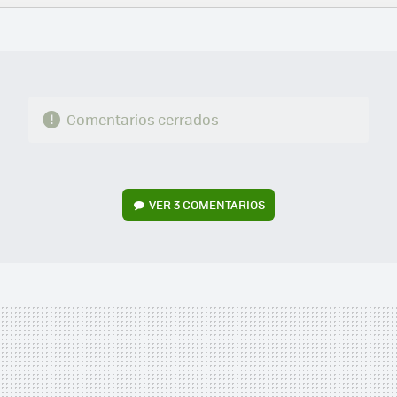
FACEBOOK
TWITTER
FLIPBOARD
E-
WHATSAPP
MAIL
Comentarios cerrados
VER
3 COMENTARIOS