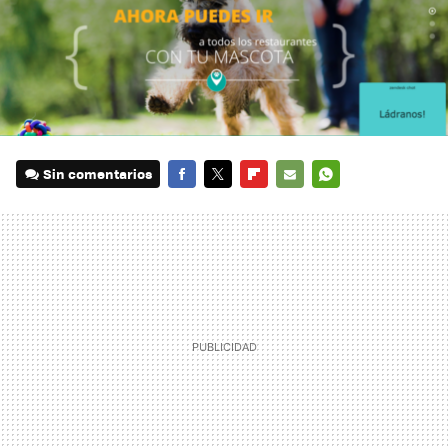
Sin comentarios
FACEBOOK
TWITTER
FLIPBOARD
E-
WHATSAPP
MAIL