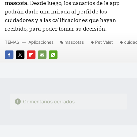
mascota
. Desde luego, los usuarios de la app
podrán darle una mirada al perfil de los
cuidadores y a las calificaciones que hayan
recibido, para poder tomar su decisión.
TEMAS
Aplicaciones
mascotas
Pet Valet
cuida
FACEBOOK
TWITTER
FLIPBOARD
E-
WHATSAPP
MAIL
Comentarios cerrados