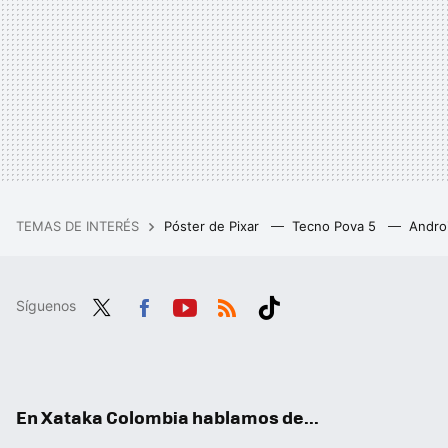
TEMAS DE INTERÉS
Póster de Pixar
Tecno Pova 5
Andro
Síguenos
Twit
Fac
You
RSS
Tikt
ter
ebo
tub
ok
ok
e
En Xataka Colombia hablamos de...