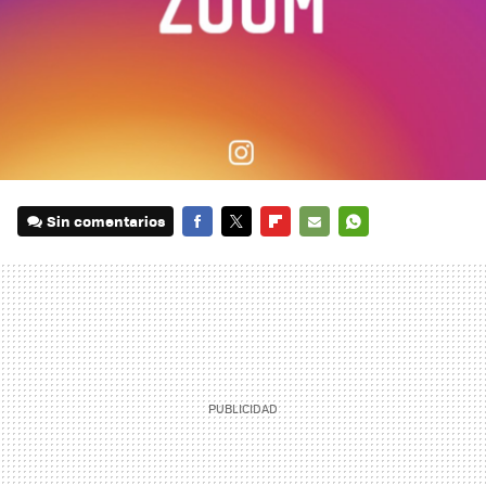
Sin comentarios
FACEBOOK
TWITTER
FLIPBOARD
E-
WHATSAPP
MAIL