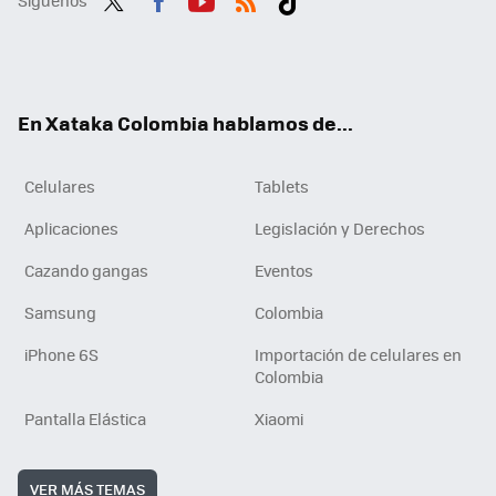
Twit
Fac
You
RSS
Tikt
ter
ebo
tub
ok
ok
e
En Xataka Colombia hablamos de...
Celulares
Tablets
Aplicaciones
Legislación y Derechos
Cazando gangas
Eventos
Samsung
Colombia
iPhone 6S
Importación de celulares en
Colombia
Pantalla Elástica
Xiaomi
VER MÁS TEMAS