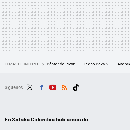
TEMAS DE INTERÉS
Póster de Pixar
Tecno Pova 5
Androi
Síguenos
Twit
Fac
You
RSS
Tikt
ter
ebo
tub
ok
ok
e
En Xataka Colombia hablamos de...