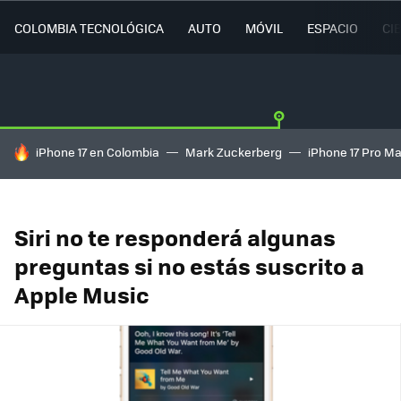
COLOMBIA TECNOLÓGICA
AUTO
MÓVIL
ESPACIO
CI
HOY SE HABLA DE
iPhone 17 en Colombia
Mark Zuckerberg
iPhone 17 Pro M
Siri no te responderá algunas
preguntas si no estás suscrito a
Apple Music