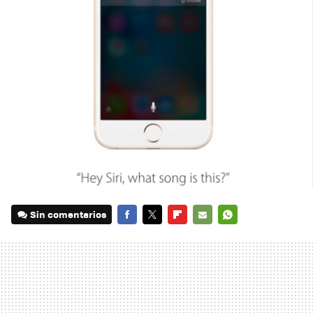
Sin comentarios
FACEBOOK
TWITTER
FLIPBOARD
E-
WHATSAPP
MAIL