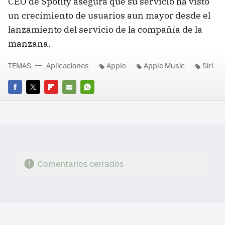
CEO de Spotify asegura que su servicio ha visto
un crecimiento de usuarios aun mayor desde el
lanzamiento del servicio de la compañía de la
manzana.
TEMAS
Aplicaciones
Apple
Apple Music
Siri
FACEBOOK
TWITTER
FLIPBOARD
E-
WHATSAPP
MAIL
Comentarios cerrados