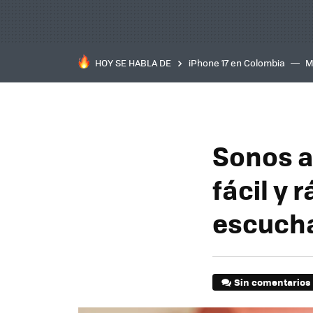
HOY SE HABLA DE
iPhone 17 en Colombia
M
inteligente
IA
TCL C
Sonos a
fácil y 
escuch
Sin comentarios