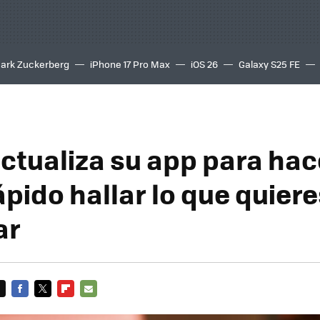
ark Zuckerberg
iPhone 17 Pro Max
iOS 26
Galaxy S25 FE
8K
ctualiza su app para ha
rápido hallar lo que quier
ar
FACEBOOK
TWITTER
FLIPBOARD
E-