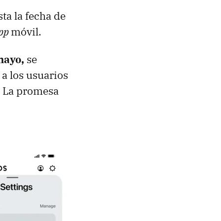
ta la fecha de
pp
móvil.
 mayo,
se
a los usuarios
. La promesa