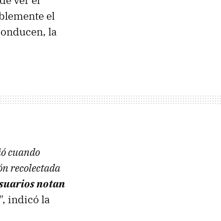
de ver el
ablemente el
conducen, la
rió cuando
ón recolectada
usuarios notan
"
, indicó la