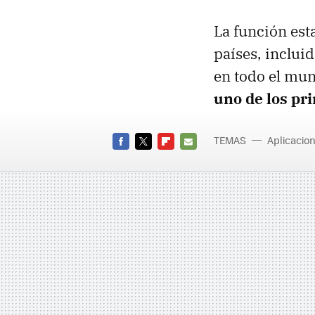
La función est
países, inclui
en todo el mu
uno de los pri
TEMAS
Aplicacio
FACEBOOK
TWITTER
FLIPBOARD
E-
MAIL