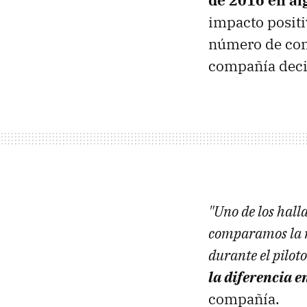
de 2016 en al
impacto positi
número de con
compañía decid
"Uno de los hall
comparamos la r
durante el pilot
la diferencia 
compañía.