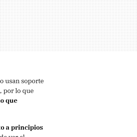
no usan soporte
, por lo que
no que
to a principios