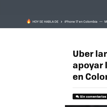
HOY SE HABLA DE
iPhone 17 en Colombia
M
inteligente
IA
TCL C
Uber la
apoyar 
en Col
Sin comentarios