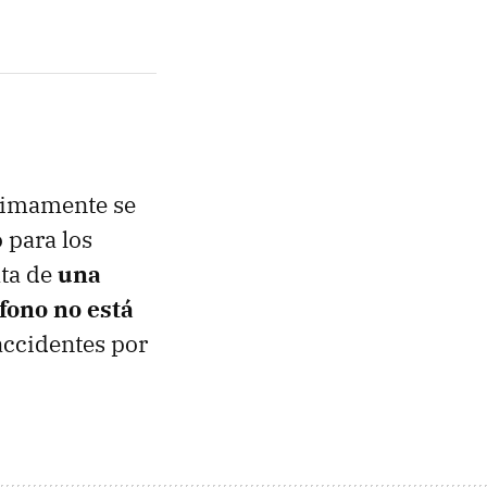
ximamente se
 para los
ata de
una
éfono no está
accidentes por