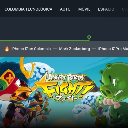
COLOMBIA TECNOLÓGICA
AUTO
MÓVIL
ESPACIO
CI
HOY SE HABLA DE
iPhone 17 en Colombia
Mark Zuckerberg
iPhone 17 Pro M