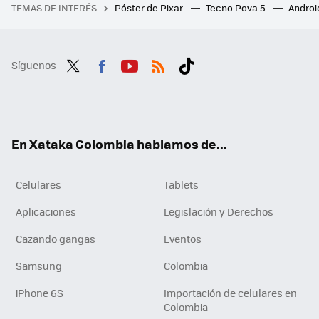
TEMAS DE INTERÉS
Póster de Pixar
Tecno Pova 5
Androi
Síguenos
Twit
Fac
You
RSS
Tikt
ter
ebo
tub
ok
ok
e
En Xataka Colombia hablamos de...
Celulares
Tablets
Aplicaciones
Legislación y Derechos
Cazando gangas
Eventos
Samsung
Colombia
iPhone 6S
Importación de celulares en
Colombia