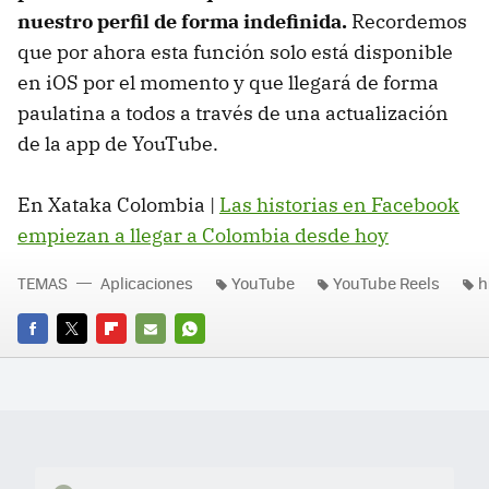
nuestro perfil de forma indefinida.
Recordemos
que por ahora esta función solo está disponible
en iOS por el momento y que llegará de forma
paulatina a todos a través de una actualización
de la app de YouTube.
En Xataka Colombia |
Las historias en Facebook
empiezan a llegar a Colombia desde hoy
TEMAS
Aplicaciones
YouTube
YouTube Reels
h
FACEBOOK
TWITTER
FLIPBOARD
E-
WHATSAPP
MAIL