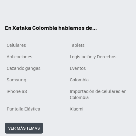
Twit
Fac
You
RSS
Tikt
ter
ebo
tub
ok
ok
e
En Xataka Colombia hablamos de...
Celulares
Tablets
Aplicaciones
Legislación y Derechos
Cazando gangas
Eventos
Samsung
Colombia
iPhone 6S
Importación de celulares en
Colombia
Pantalla Elástica
Xiaomi
VER MÁS TEMAS