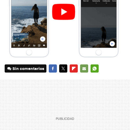
Sin comentarios
FACEBOOK
TWITTER
FLIPBOARD
E-
WHATSAPP
MAIL