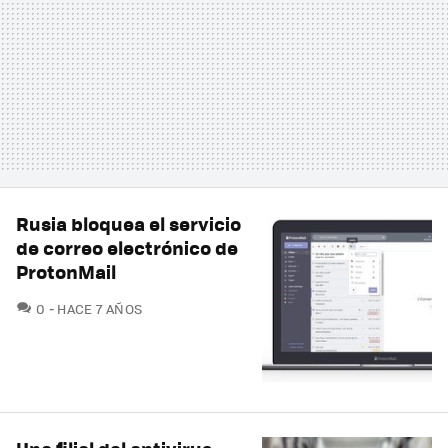
Rusia bloquea el servicio
de correo electrónico de
ProtonMail
COMENTARIOS
0
HACE 7 AÑOS