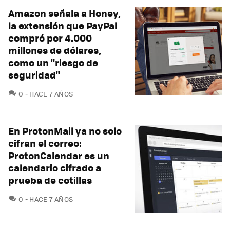
Amazon señala a Honey,
la extensión que PayPal
compró por 4.000
millones de dólares,
como un "riesgo de
seguridad"
COMENTARIOS
0
HACE 7 AÑOS
En ProtonMail ya no solo
cifran el correo:
ProtonCalendar es un
calendario cifrado a
prueba de cotillas
COMENTARIOS
0
HACE 7 AÑOS