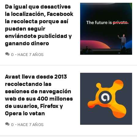
Da igual que desactives
la localización, Facebook
la recolecta porque así
pueden seguir
enviándote publicidad y
ganando dinero
COMENTARIOS
0
HACE 7 AÑOS
Avast lleva desde 2013
recolectando las
sesiones de navegación
web de sus 400 millones
de usuarios, Firefox y
Opera lo vetan
COMENTARIOS
0
HACE 7 AÑOS