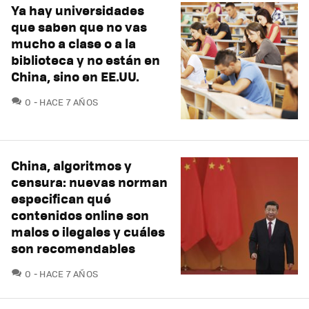
Ya hay universidades
que saben que no vas
mucho a clase o a la
biblioteca y no están en
China, sino en EE.UU.
COMENTARIOS
0
HACE 7 AÑOS
China, algoritmos y
censura: nuevas norman
especifican qué
contenidos online son
malos o ilegales y cuáles
son recomendables
COMENTARIOS
0
HACE 7 AÑOS