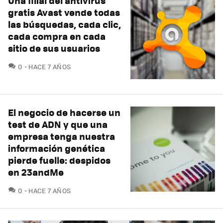
Una filial del antivirus
gratis Avast vende todas
las búsquedas, cada clic,
cada compra en cada
sitio de sus usuarios
COMENTARIOS
0
HACE 7 AÑOS
El negocio de hacerse un
test de ADN y que una
empresa tenga nuestra
información genética
pierde fuelle: despidos
en 23andMe
COMENTARIOS
0
HACE 7 AÑOS