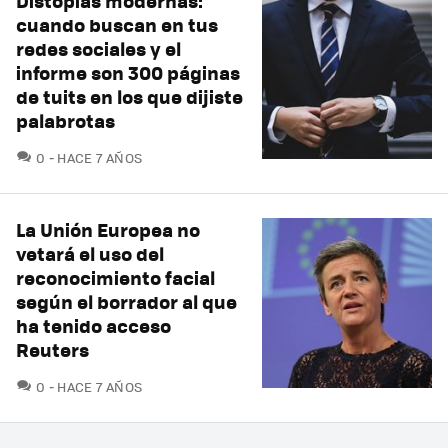
Distopías modernas:
cuando buscan en tus
redes sociales y el
informe son 300 páginas
de tuits en los que dijiste
palabrotas
COMENTARIOS
0
HACE 7 AÑOS
La Unión Europea no
vetará el uso del
reconocimiento facial
según el borrador al que
ha tenido acceso
Reuters
COMENTARIOS
0
HACE 7 AÑOS