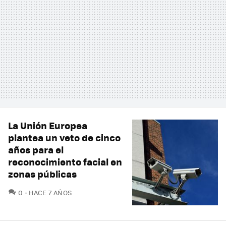
La Unión Europea
plantea un veto de cinco
años para el
reconocimiento facial en
zonas públicas
COMENTARIOS
0
HACE 7 AÑOS