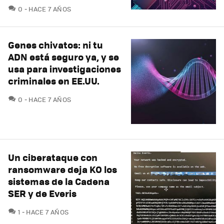
COMENTARIOS
0
HACE 7 AÑOS
Genes chivatos: ni tu
ADN está seguro ya, y se
usa para investigaciones
criminales en EE.UU.
COMENTARIOS
0
HACE 7 AÑOS
Un ciberataque con
ransomware deja KO los
sistemas de la Cadena
SER y de Everis
COMENTARIOS
1
HACE 7 AÑOS