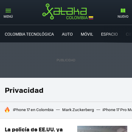
MENÚ
NUEVO
COLOMBIA TECNOLÓGICA
AUTO
MÓVIL
ESPACIO
CI
Privacidad
HOY SE HABLA DE
iPhone 17 en Colombia
Mark Zuckerberg
iPhone 17 Pro M
La policía de EE.UU. ya