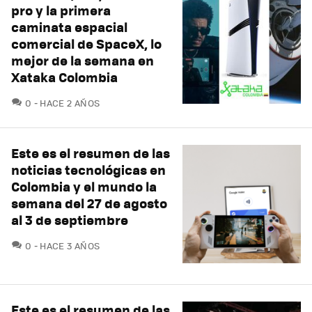
pro y la primera
caminata espacial
comercial de SpaceX, lo
mejor de la semana en
Xataka Colombia
COMENTARIOS
0
HACE 2 AÑOS
Este es el resumen de las
noticias tecnológicas en
Colombia y el mundo la
semana del 27 de agosto
al 3 de septiembre
COMENTARIOS
0
HACE 3 AÑOS
Este es el resumen de las