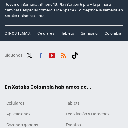
Resumen Semanal: iPhone 16, PlayStation 5 pro y la primera
caminata espacial comercial de SpaceX, lo mejor de la semana en
Xataka Colombia. Este...
OTROS TEMAS:
Celulares
Tablets
Samsung
Colombia
Síguenos
Twit
Fac
You
RSS
Tikt
ter
ebo
tub
ok
ok
e
En Xataka Colombia hablamos de...
Celulares
Tablets
Aplicaciones
Legislación y Derechos
Cazando gangas
Eventos