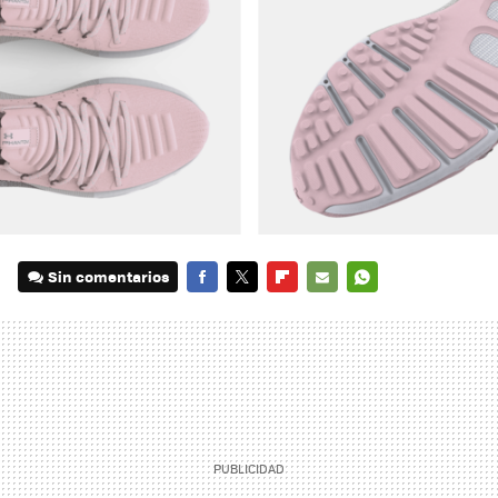
Sin comentarios
FACEBOOK
TWITTER
FLIPBOARD
E-
WHATSAPP
MAIL