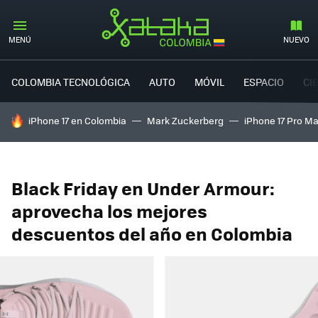
MENÚ
NUEVO
COLOMBIA TECNOLÓGICA
AUTO
MÓVIL
ESPACIO
CI
HOY SE HABLA DE
iPhone 17 en Colombia
Mark Zuckerberg
iPhone 17 Pro M
Black Friday en Under Armour:
aprovecha los mejores
descuentos del año en Colombia