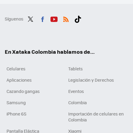
Síguenos
Twit
Fac
You
RSS
Tikt
ter
ebo
tub
ok
ok
e
En Xataka Colombia hablamos de...
Celulares
Tablets
Aplicaciones
Legislación y Derechos
Cazando gangas
Eventos
Samsung
Colombia
iPhone 6S
Importación de celulares en
Colombia
Pantalla Elástica
Xiaomi