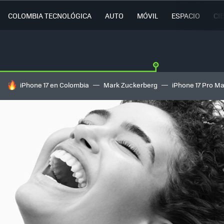
COLOMBIA TECNOLÓGICA
AUTO
MÓVIL
ESPACIO
CI
HOY SE HABLA DE
iPhone 17 en Colombia
Mark Zuckerberg
iPhone 17 Pro M