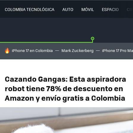
COLOMBIA TECNOLÓGICA
AUTO
MÓVIL
ESPACIO
CI
HOY SE HABLA DE
iPhone 17 en Colombia
Mark Zuckerberg
iPhone 17 Pro M
Cazando Gangas: Esta aspiradora
robot tiene 78% de descuento en
Amazon y envío gratis a Colombia