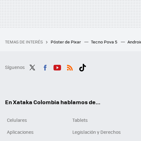
TEMAS DE INTERÉS
Póster de Pixar
Tecno Pova 5
Androi
Síguenos
Twit
Fac
You
RSS
Tikt
ter
ebo
tub
ok
ok
e
En Xataka Colombia hablamos de...
Celulares
Tablets
Aplicaciones
Legislación y Derechos