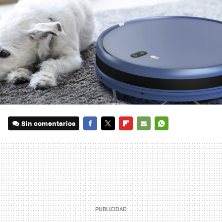
Sin comentarios
FACEBOOK
TWITTER
FLIPBOARD
E-
WHATSAPP
MAIL