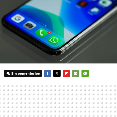
Sin comentarios
FACEBOOK
TWITTER
FLIPBOARD
E-
WHATSAPP
MAIL