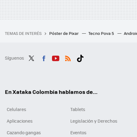
TEMAS DE INTERÉS
Póster de Pixar
Tecno Pova 5
Androi
Síguenos
Twit
Fac
You
RSS
Tikt
ter
ebo
tub
ok
ok
e
En Xataka Colombia hablamos de...
Celulares
Tablets
Aplicaciones
Legislación y Derechos
Cazando gangas
Eventos