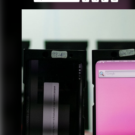
FACEBOOK
TWITTER
FLIPBOARD
E-
MAIL