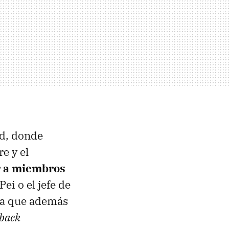
ad, donde
e y el
 a miembros
ei o el jefe de
ita que además
dback