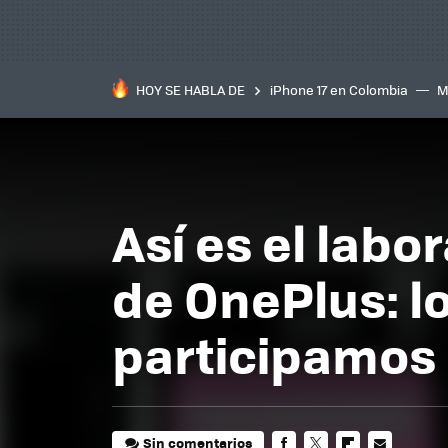
HOY SE HABLA DE
iPhone 17 en Colombia
M
inteligente
IA
TCL C
Así es el labo
de OnePlus: lo
participamos 
Sin comentarios