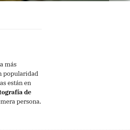
da más
en popularidad
las están en
tografía de
rimera persona.