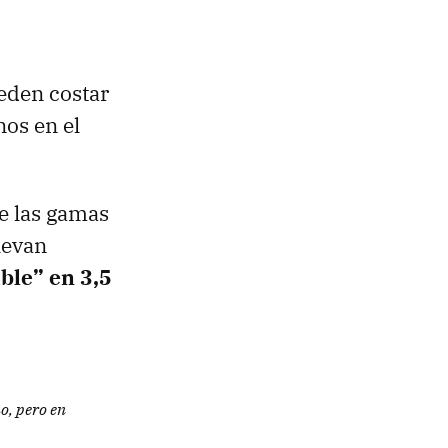
eden costar
nos en el
de las gamas
levan
ble” en 3,5
o, pero en