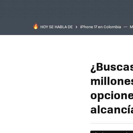
HOY SE HABLA DE
iPhone 17 en Colombia
M
inteligente
IA
TCL C
¿Buscas
millone
opcione
alcancí