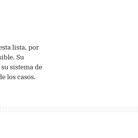
ta lista, por
sible. Su
 su sistema de
e los casos.