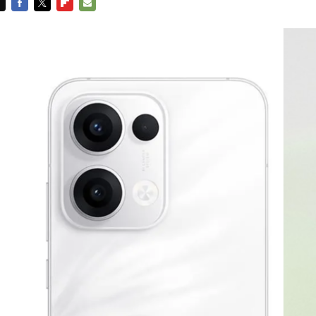
FACEBOOK
TWITTER
FLIPBOARD
E-
MAIL