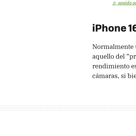
♬ sonido o
iPhone 1
Normalmente un
aquello del “p
rendimiento es
cámaras, si bi