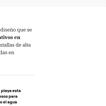
 diseño que se
ativos en
tallas de alta
das en
 playa esta
esos para
o el agua