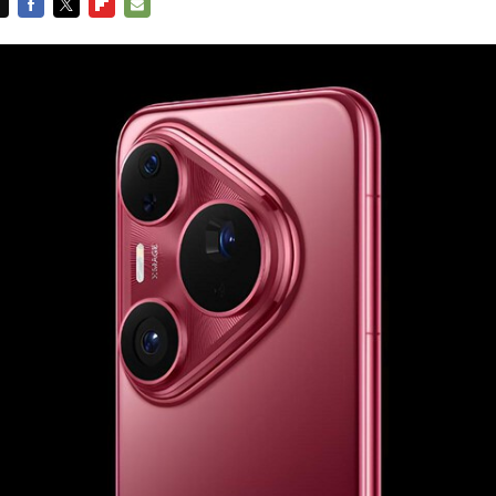
FACEBOOK
TWITTER
FLIPBOARD
E-
MAIL