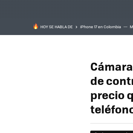
HOY SE HABLA DE
iPhone 17 en Colombia
M
inteligente
IA
TCL C
Cámara 
de contr
precio q
teléfon