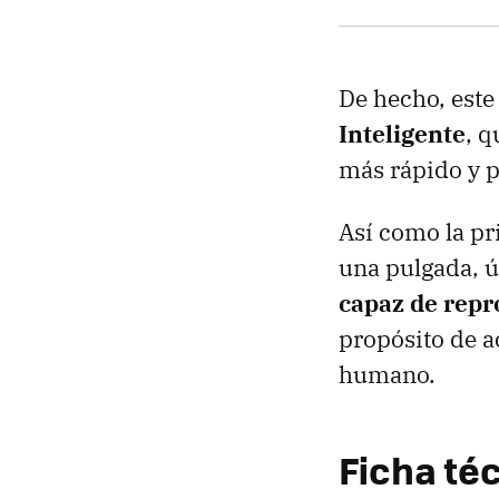
De hecho, este
Inteligente
, q
más rápido y p
Así como la pr
una pulgada, ú
capaz de repr
propósito de ac
humano.
Ficha té