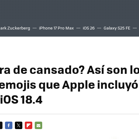
ark Zuckerberg
iPhone 17 Pro Max
iOS 26
Galaxy S25 FE
8K
ra de cansado? Así son l
emojis que Apple incluyó 
iOS 18.4
FACEBOOK
TWITTER
FLIPBOARD
E-