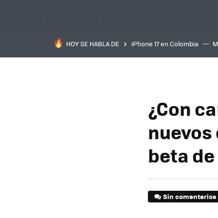
HOY SE HABLA DE
iPhone 17 en Colombia
M
inteligente
IA
TCL C
¿Con ca
nuevos 
beta de 
Sin comentarios