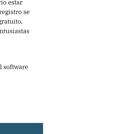
io estar
registro se
ratuito,
ntusiastas
l software