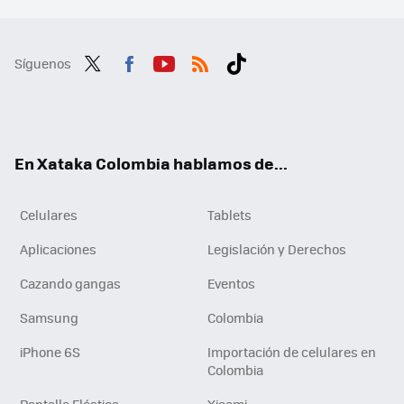
Síguenos
Twit
Fac
You
RSS
Tikt
ter
ebo
tub
ok
ok
e
En Xataka Colombia hablamos de...
Celulares
Tablets
Aplicaciones
Legislación y Derechos
Cazando gangas
Eventos
Samsung
Colombia
iPhone 6S
Importación de celulares en
Colombia
Pantalla Elástica
Xiaomi