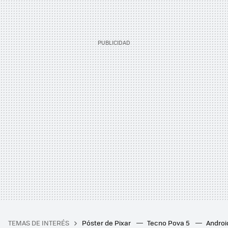
TEMAS DE INTERÉS
Póster de Pixar
Tecno Pova 5
Androi