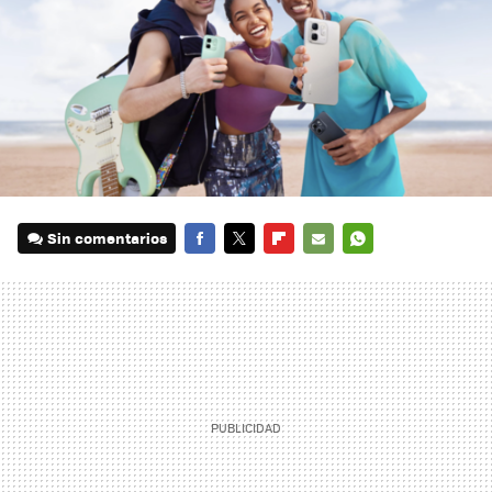
Sin comentarios
FACEBOOK
TWITTER
FLIPBOARD
E-
WHATSAPP
MAIL