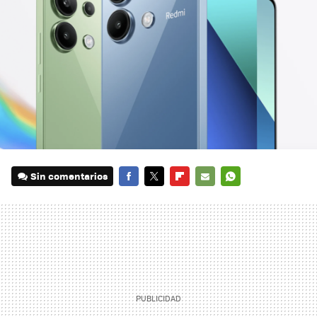
Sin comentarios
FACEBOOK
TWITTER
FLIPBOARD
E-
WHATSAPP
MAIL