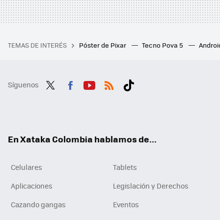
TEMAS DE INTERÉS
Póster de Pixar
Tecno Pova 5
Androi
Síguenos
Twit
Fac
You
RSS
Tikt
ter
ebo
tub
ok
ok
e
En Xataka Colombia hablamos de...
Celulares
Tablets
Aplicaciones
Legislación y Derechos
Cazando gangas
Eventos