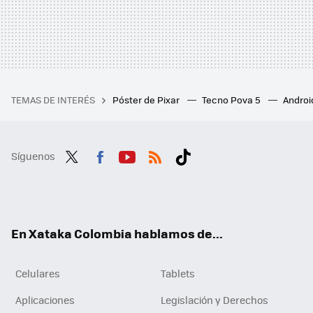
TEMAS DE INTERÉS
Póster de Pixar
Tecno Pova 5
Androi
Síguenos
Twit
Fac
You
RSS
Tikt
ter
ebo
tub
ok
ok
e
En Xataka Colombia hablamos de...
Celulares
Tablets
Aplicaciones
Legislación y Derechos