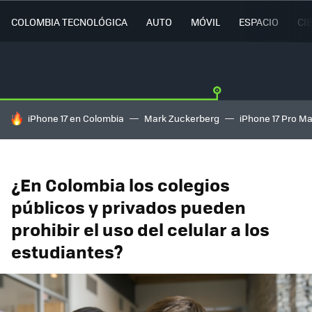
COLOMBIA TECNOLÓGICA
AUTO
MÓVIL
ESPACIO
CI
HOY SE HABLA DE
iPhone 17 en Colombia
Mark Zuckerberg
iPhone 17 Pro M
¿En Colombia los colegios
públicos y privados pueden
prohibir el uso del celular a los
estudiantes?