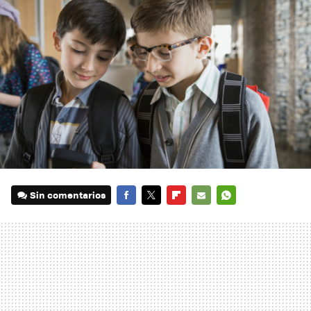
Sin comentarios
FACEBOOK
TWITTER
FLIPBOARD
E-
WHATSAPP
MAIL