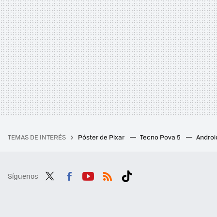
TEMAS DE INTERÉS
Póster de Pixar
Tecno Pova 5
Androi
Síguenos
Twit
Fac
You
RSS
Tikt
ter
ebo
tub
ok