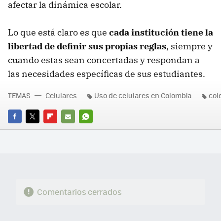
afectar la dinámica escolar.
Lo que está claro es que
cada institución tiene la
libertad de definir sus propias reglas
, siempre y
cuando estas sean concertadas y respondan a
las necesidades específicas de sus estudiantes.
TEMAS
Celulares
Uso de celulares en Colombia
col
FACEBOOK
TWITTER
FLIPBOARD
E-
WHATSAPP
MAIL
Comentarios cerrados