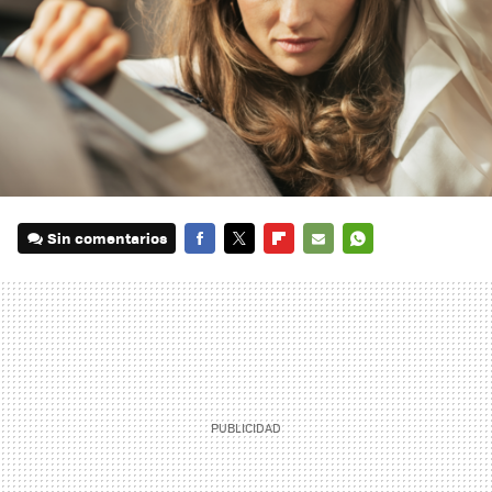
Sin comentarios
FACEBOOK
TWITTER
FLIPBOARD
E-
WHATSAPP
MAIL