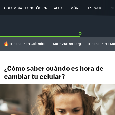
COLOMBIA TECNOLÓGICA
AUTO
MÓVIL
ESPACIO
CI
HOY SE HABLA DE
iPhone 17 en Colombia
Mark Zuckerberg
iPhone 17 Pro M
¿Cómo saber cuándo es hora de
cambiar tu celular?