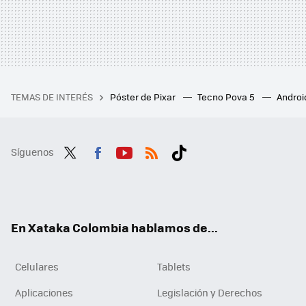
TEMAS DE INTERÉS
Póster de Pixar
Tecno Pova 5
Androi
Síguenos
Twit
Fac
You
RSS
Tikt
ter
ebo
tub
ok
ok
e
En Xataka Colombia hablamos de...
Celulares
Tablets
Aplicaciones
Legislación y Derechos