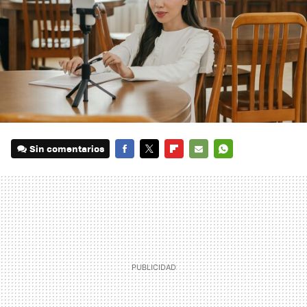
Sin comentarios
FACEBOOK
TWITTER
FLIPBOARD
E-
WHATSAPP
MAIL