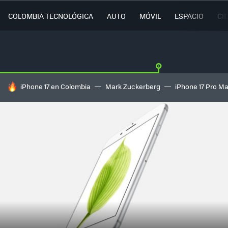
COLOMBIA TECNOLÓGICA
AUTO
MÓVIL
ESPACIO
CI
HOY SE HABLA DE
iPhone 17 en Colombia
Mark Zuckerberg
iPhone 17 Pro M