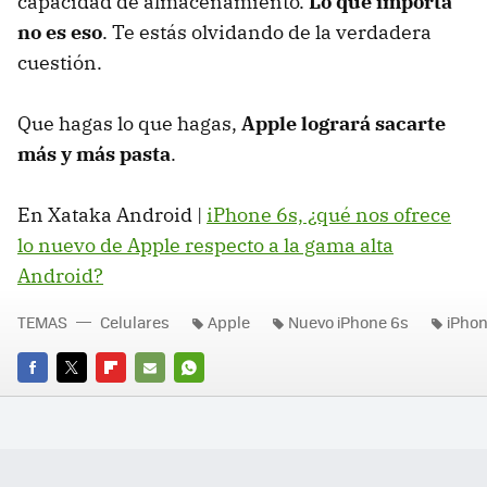
capacidad de almacenamiento.
Lo que importa
no es eso
. Te estás olvidando de la verdadera
cuestión.
Que hagas lo que hagas,
Apple logrará sacarte
más y más pasta
.
En Xataka Android |
iPhone 6s, ¿qué nos ofrece
lo nuevo de Apple respecto a la gama alta
Android?
TEMAS
Celulares
Apple
Nuevo iPhone 6s
iPhon
FACEBOOK
TWITTER
FLIPBOARD
E-
WHATSAPP
MAIL