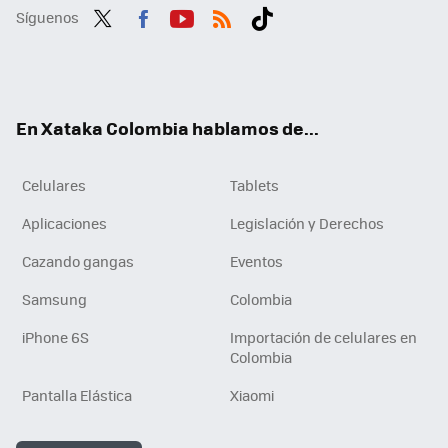
Síguenos
Twit
Fac
You
RSS
Tikt
ter
ebo
tub
ok
ok
e
En Xataka Colombia hablamos de...
Celulares
Tablets
Aplicaciones
Legislación y Derechos
Cazando gangas
Eventos
Samsung
Colombia
iPhone 6S
Importación de celulares en
Colombia
Pantalla Elástica
Xiaomi